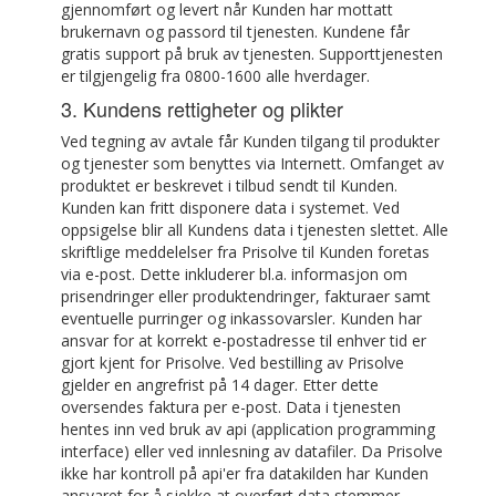
gjennomført og levert når Kunden har mottatt
brukernavn og passord til tjenesten. Kundene får
gratis support på bruk av tjenesten. Supporttjenesten
er tilgjengelig fra 0800-1600 alle hverdager.
3. Kundens rettigheter og plikter
Ved tegning av avtale får Kunden tilgang til produkter
og tjenester som benyttes via Internett. Omfanget av
produktet er beskrevet i tilbud sendt til Kunden.
Kunden kan fritt disponere data i systemet. Ved
oppsigelse blir all Kundens data i tjenesten slettet. Alle
skriftlige meddelelser fra Prisolve til Kunden foretas
via e-post. Dette inkluderer bl.a. informasjon om
prisendringer eller produktendringer, fakturaer samt
eventuelle purringer og inkassovarsler. Kunden har
ansvar for at korrekt e-postadresse til enhver tid er
gjort kjent for Prisolve. Ved bestilling av Prisolve
gjelder en angrefrist på 14 dager. Etter dette
oversendes faktura per e-post. Data i tjenesten
hentes inn ved bruk av api (application programming
interface) eller ved innlesning av datafiler. Da Prisolve
ikke har kontroll på api'er fra datakilden har Kunden
ansvaret for å sjekke at overført data stemmer