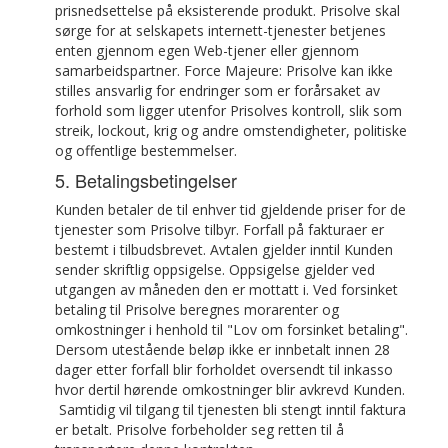
prisnedsettelse på eksisterende produkt. Prisolve skal
sørge for at selskapets internett-tjenester betjenes
enten gjennom egen Web-tjener eller gjennom
samarbeidspartner. Force Majeure: Prisolve kan ikke
stilles ansvarlig for endringer som er forårsaket av
forhold som ligger utenfor Prisolves kontroll, slik som
streik, lockout, krig og andre omstendigheter, politiske
og offentlige bestemmelser.
5. Betalingsbetingelser
Kunden betaler de til enhver tid gjeldende priser for de
tjenester som Prisolve tilbyr. Forfall på fakturaer er
bestemt i tilbudsbrevet. Avtalen gjelder inntil Kunden
sender skriftlig oppsigelse. Oppsigelse gjelder ved
utgangen av måneden den er mottatt i. Ved forsinket
betaling til Prisolve beregnes morarenter og
omkostninger i henhold til "Lov om forsinket betaling".
Dersom utestående beløp ikke er innbetalt innen 28
dager etter forfall blir forholdet oversendt til inkasso
hvor dertil hørende omkostninger blir avkrevd Kunden.
Samtidig vil tilgang til tjenesten bli stengt inntil faktura
er betalt. Prisolve forbeholder seg retten til å