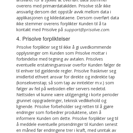
overens med primærdatakilden. Prisolve står ikke
ansvarlig dersom det oppstår avvik mellom data i
applikasjonen og kildedataene. Dersom overført data
ikke stemmer overens forplikter Kunden til å ta
kontakt med Prisolve på
support@prisolve.com
.
4. Prisolve forpliktelser
Prisolve forplikter seg til ikke å gi uvedkommende
opplysninger om Kunden som Prisolve mottar i
forbindelse med tegning av avtalen. Prisolves
eventuelle erstatningsansvar overfor Kunden følger de
til enhver tid gjeldende regler. Prisolve fraskriver seg
imidlertid ethvert ansvar for direkte og indirekte tap
(konsekvenstap; så som tap av inntekter m.v.) som
følger av feil på websiden eller servers nedetid.
Nettsiden vil kunne være utilgjengelig i korte perioder
grunnet oppgraderinger, teknisk vedlikehold og
lignende. Prisolve forbeholder seg retten til å gjøre
endringer som forbedrer produktene, uten å
informere Kunden om dette. Prisolve forplikter seg til
å meddele eventuelle prisendringer til Kunden senest
en måned før endringene trer i kraft, med unntak av