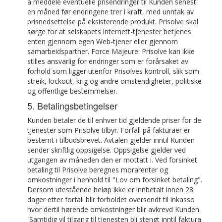
å meddele eventuelle prisendringer til Kunden senest
en måned før endringene trer i kraft, med unntak av
prisnedsettelse på eksisterende produkt. Prisolve skal
sørge for at selskapets internett-tjenester betjenes
enten gjennom egen Web-tjener eller gjennom
samarbeidspartner. Force Majeure: Prisolve kan ikke
stilles ansvarlig for endringer som er forårsaket av
forhold som ligger utenfor Prisolves kontroll, slik som
streik, lockout, krig og andre omstendigheter, politiske
og offentlige bestemmelser.
5. Betalingsbetingelser
Kunden betaler de til enhver tid gjeldende priser for de
tjenester som Prisolve tilbyr. Forfall på fakturaer er
bestemt i tilbudsbrevet. Avtalen gjelder inntil Kunden
sender skriftlig oppsigelse. Oppsigelse gjelder ved
utgangen av måneden den er mottatt i. Ved forsinket
betaling til Prisolve beregnes morarenter og
omkostninger i henhold til "Lov om forsinket betaling".
Dersom utestående beløp ikke er innbetalt innen 28
dager etter forfall blir forholdet oversendt til inkasso
hvor dertil hørende omkostninger blir avkrevd Kunden.
Samtidig vil tilgang til tjenesten bli stengt inntil faktura