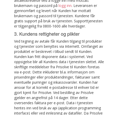
avtaletiltredelse ved å logge inn med mottatt
brukernavn og passord på
logg inn
. Leveransen er
gjennomført og levert når Kunden har mottatt
brukernavn og passord til tjenesten. Kundene får
gratis support på bruk av tjenesten. Supporttjenesten
er tilgjengelig fra 0800-1600 alle hverdager.
3. Kundens rettigheter og plikter
Ved tegning av avtale får Kunden tilgang til produkter
og tjenester som benyttes via Internett. Omfanget av
produktet er beskrevet i tilbud sendt til Kunden.
Kunden kan fritt disponere data i systemet. Ved
oppsigelse blir all Kundens data i tjenesten slettet. Alle
skriftlige meddelelser fra Prisolve til Kunden foretas
via e-post. Dette inkluderer bl.a. informasjon om
prisendringer eller produktendringer, fakturaer samt
eventuelle purringer og inkassovarsler. Kunden har
ansvar for at korrekt e-postadresse til enhver tid er
gjort kjent for Prisolve. Ved bestilling av Prisolve
gjelder en angrefrist på 14 dager. Etter dette
oversendes faktura per e-post. Data i tjenesten
hentes inn ved bruk av api (application programming
interface) eller ved innlesning av datafiler. Da Prisolve