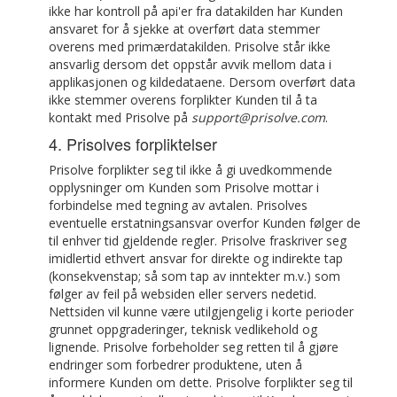
ikke har kontroll på api'er fra datakilden har Kunden
ansvaret for å sjekke at overført data stemmer
overens med primærdatakilden. Prisolve står ikke
ansvarlig dersom det oppstår avvik mellom data i
applikasjonen og kildedataene. Dersom overført data
ikke stemmer overens forplikter Kunden til å ta
kontakt med Prisolve på
support@prisolve.com
.
4. Prisolves forpliktelser
Prisolve forplikter seg til ikke å gi uvedkommende
opplysninger om Kunden som Prisolve mottar i
forbindelse med tegning av avtalen. Prisolves
eventuelle erstatningsansvar overfor Kunden følger de
til enhver tid gjeldende regler. Prisolve fraskriver seg
imidlertid ethvert ansvar for direkte og indirekte tap
(konsekvenstap; så som tap av inntekter m.v.) som
følger av feil på websiden eller servers nedetid.
Nettsiden vil kunne være utilgjengelig i korte perioder
grunnet oppgraderinger, teknisk vedlikehold og
lignende. Prisolve forbeholder seg retten til å gjøre
endringer som forbedrer produktene, uten å
informere Kunden om dette. Prisolve forplikter seg til